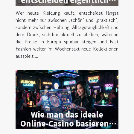
trendsetter beim
Wer heute Kleidung kauft, entscheidet längst
kleidungskauf?
nicht mehr nur zwischen „schön“ und „praktisch“,
sondern zwischen Haltung, Alltagstauglichkeit und
dem Druck, sichtbar aktuell zu bleiben, während
die Preise in Europa spürbar steigen und Fast
Fashion weiter im Wochentakt neue Kollektionen
ausspielt....
Wie man das ideale
Online-Casino basierend
auf Nutzerpräferenzen