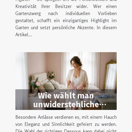
Kreativität ihrer Besitzer wider. Wer einen
Gartenzwerg nach individuellen Vorlieben
gestaltet, schafft ein einzigartiges Highlight im
Garten und setzt persönliche Akzente. In diesem
Artikel...
Wie wählt man
unwiderstehliche
Dessous für besondere
Besondere Anlässe verdienen es, mit einem Hauch
Anlässe?
von Eleganz und Sinnlichkeit gefeiert zu werden.
Die Wahl der richtigen Dessous kann dabei nicht