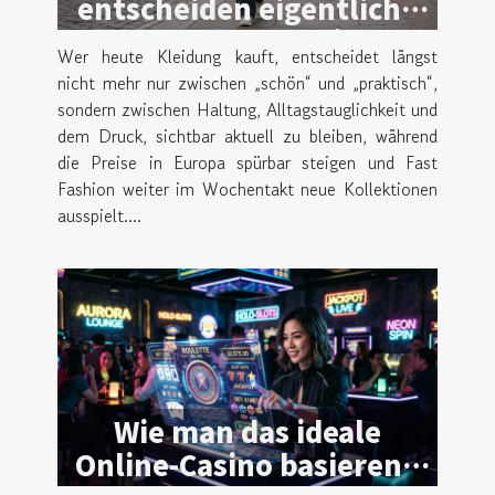
entscheiden eigentliche
trendsetter beim
Wer heute Kleidung kauft, entscheidet längst
kleidungskauf?
nicht mehr nur zwischen „schön“ und „praktisch“,
sondern zwischen Haltung, Alltagstauglichkeit und
dem Druck, sichtbar aktuell zu bleiben, während
die Preise in Europa spürbar steigen und Fast
Fashion weiter im Wochentakt neue Kollektionen
ausspielt....
Wie man das ideale
Online-Casino basierend