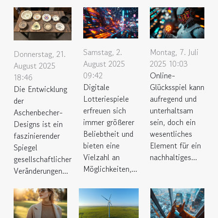
Samstag, 2.
Montag, 7. Juli
Donnerstag, 21.
August 2025
2025 10:03
August 2025
09:42
Online-
18:46
Digitale
Glücksspiel kann
Die Entwicklung
Lotteriespiele
aufregend und
der
erfreuen sich
unterhaltsam
Aschenbecher-
immer größerer
sein, doch ein
Designs ist ein
Beliebtheit und
wesentliches
faszinierender
bieten eine
Element für ein
Spiegel
Vielzahl an
nachhaltiges...
gesellschaftlicher
Möglichkeiten,...
Veränderungen...