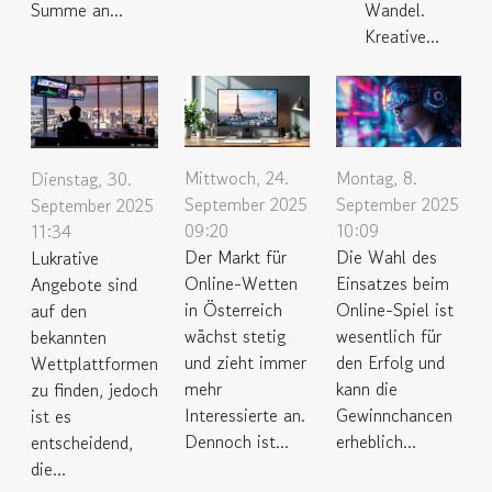
Summe an...
Wandel.
Kreative...
Mittwoch, 24.
Montag, 8.
Dienstag, 30.
September 2025
September 2025
September 2025
09:20
10:09
11:34
Der Markt für
Die Wahl des
Lukrative
Online-Wetten
Einsatzes beim
Angebote sind
in Österreich
Online-Spiel ist
auf den
wächst stetig
wesentlich für
bekannten
und zieht immer
den Erfolg und
Wettplattformen
mehr
kann die
zu finden, jedoch
Interessierte an.
Gewinnchancen
ist es
Dennoch ist...
erheblich...
entscheidend,
die...