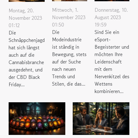
Mittwoch, 1.
Donnerstag, 10.
Montag, 20.
November 2023
August 2023
November 2023
01:50
19:59
01:12
Die
Sind Sie ein
Die
Modeindustrie
eSport-
Schnäppchenjagd
ist ständig in
Begeisterter und
hat sich längst
Bewegung, stets
möchten Ihre
auch auf die
auf der Suche
Leidenschaft
Cannabisbranche
nach neuen
mit dem
ausgedehnt, und
Trends und
Nervenkitzel des
der CBD Black
Stilen, die das...
Wettens
Friday...
kombinieren...