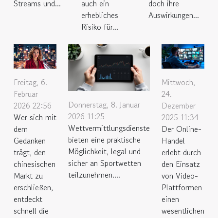
Streams und...
auch ein
doch ihre
erhebliches
Auswirkungen...
Risiko für...
Freitag, 6.
Mittwoch,
Februar
24.
Donnerstag, 8. Januar
2026 22:56
Dezember
2026 11:25
Wer sich mit
2025 11:34
Wettvermittlungsdienste
dem
Der Online-
bieten eine praktische
Gedanken
Handel
Möglichkeit, legal und
trägt, den
erlebt durch
sicher an Sportwetten
chinesischen
den Einsatz
teilzunehmen....
Markt zu
von Video-
erschließen,
Plattformen
entdeckt
einen
schnell die
wesentlichen