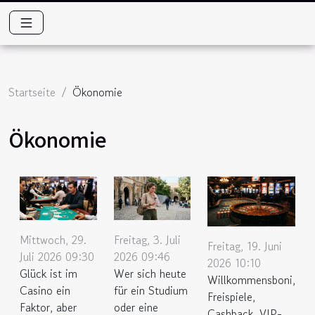
Startseite
Ökonomie
Ökonomie
Mittwoch, 29.
Freitag, 3. Juli
Freitag, 19. Juni
Juli 2026 09:30
2026 09:46
2026 10:10
Glück ist im
Wer sich heute
Willkommensboni,
Casino ein
für ein Studium
Freispiele,
Faktor, aber
oder eine
Cashback, VIP-