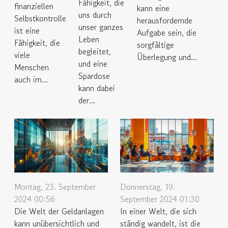
Fähigkeit, die
finanziellen
kann eine
uns durch
Selbstkontrolle
herausfordernde
unser ganzes
ist eine
Aufgabe sein, die
Leben
Fähigkeit, die
sorgfältige
begleitet,
viele
Überlegung und...
und eine
Menschen
Spardose
auch im...
kann dabei
der...
Montag, 23. September
Donnerstag, 19.
2024 00:56
September 2024 01:30
Die Welt der Geldanlagen
In einer Welt, die sich
kann unübersichtlich und
ständig wandelt, ist die