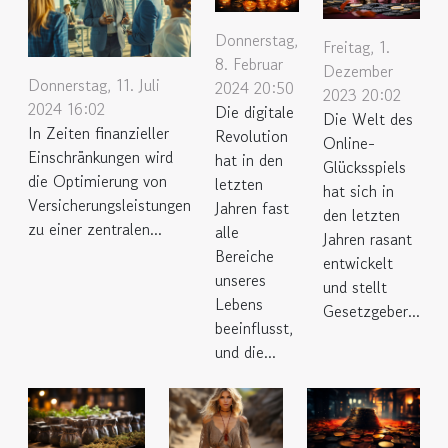
Donnerstag,
Freitag, 1.
8. Februar
Dezember
Donnerstag, 11. Juli
2024 20:50
2023 20:02
2024 16:02
Die digitale
Die Welt des
In Zeiten finanzieller
Revolution
Online-
Einschränkungen wird
hat in den
Glücksspiels
die Optimierung von
letzten
hat sich in
Versicherungsleistungen
Jahren fast
den letzten
zu einer zentralen...
alle
Jahren rasant
Bereiche
entwickelt
unseres
und stellt
Lebens
Gesetzgeber...
beeinflusst,
und die...