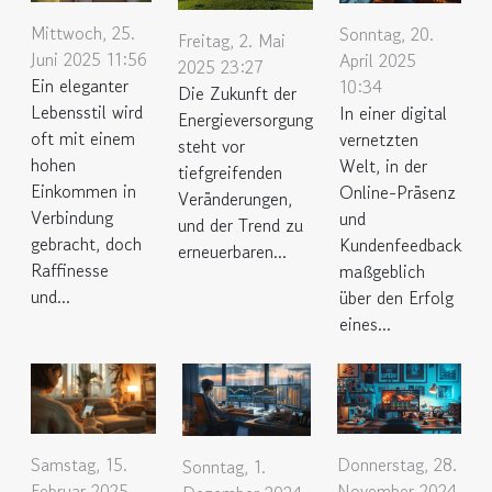
Mittwoch, 25.
Sonntag, 20.
Freitag, 2. Mai
Juni 2025 11:56
April 2025
2025 23:27
Ein eleganter
10:34
Die Zukunft der
Lebensstil wird
In einer digital
Energieversorgung
oft mit einem
vernetzten
steht vor
hohen
Welt, in der
tiefgreifenden
Einkommen in
Online-Präsenz
Veränderungen,
Verbindung
und
und der Trend zu
gebracht, doch
Kundenfeedback
erneuerbaren...
Raffinesse
maßgeblich
und...
über den Erfolg
eines...
Samstag, 15.
Donnerstag, 28.
Sonntag, 1.
Februar 2025
November 2024