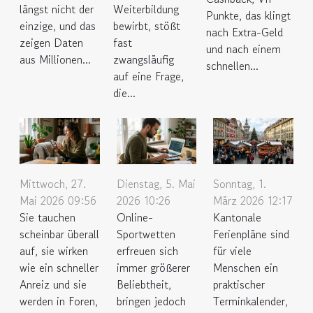
längst nicht der
Weiterbildung
Punkte, das klingt
einzige, und das
bewirbt, stößt
nach Extra-Geld
zeigen Daten
fast
und nach einem
aus Millionen...
zwangsläufig
schnellen...
auf eine Frage,
die...
Mittwoch, 27.
Dienstag, 5. Mai
Sonntag, 1.
Mai 2026 09:56
2026 10:26
März 2026 12:17
Sie tauchen
Online-
Kantonale
scheinbar überall
Sportwetten
Ferienpläne sind
auf, sie wirken
erfreuen sich
für viele
wie ein schneller
immer größerer
Menschen ein
Anreiz und sie
Beliebtheit,
praktischer
werden in Foren,
bringen jedoch
Terminkalender,