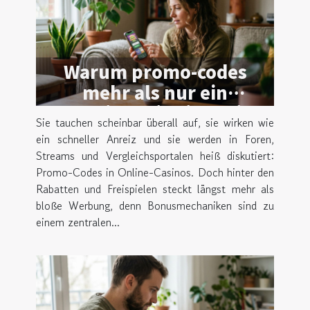
Warum promo-codes
mehr als nur ein
marketing-trick in online-
Sie tauchen scheinbar überall auf, sie wirken wie
casinos sind
ein schneller Anreiz und sie werden in Foren,
Streams und Vergleichsportalen heiß diskutiert:
Promo-Codes in Online-Casinos. Doch hinter den
Rabatten und Freispielen steckt längst mehr als
bloße Werbung, denn Bonusmechaniken sind zu
einem zentralen...