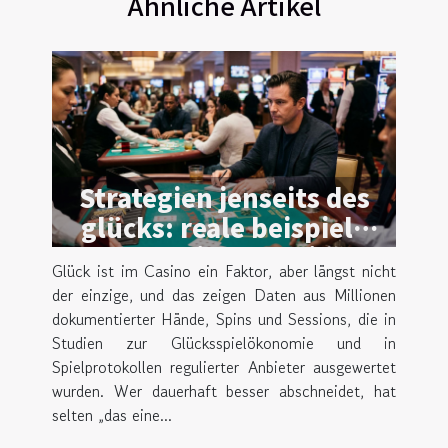
Ähnliche Artikel
Strategien jenseits des
glücks: reale beispiele
erfolgreicher casino-
Glück ist im Casino ein Faktor, aber längst nicht
taktiken
der einzige, und das zeigen Daten aus Millionen
dokumentierter Hände, Spins und Sessions, die in
Studien zur Glücksspielökonomie und in
Spielprotokollen regulierter Anbieter ausgewertet
wurden. Wer dauerhaft besser abschneidet, hat
selten „das eine...