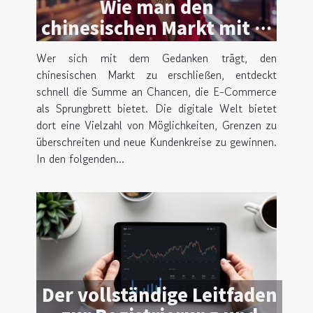
Wie man den
chinesischen Markt mit E-
Commerce als
Wer sich mit dem Gedanken trägt, den
Sprungbrett erobert
chinesischen Markt zu erschließen, entdeckt
schnell die Summe an Chancen, die E-Commerce
als Sprungbrett bietet. Die digitale Welt bietet
dort eine Vielzahl von Möglichkeiten, Grenzen zu
überschreiten und neue Kundenkreise zu gewinnen.
In den folgenden...
Der vollständige Leitfaden