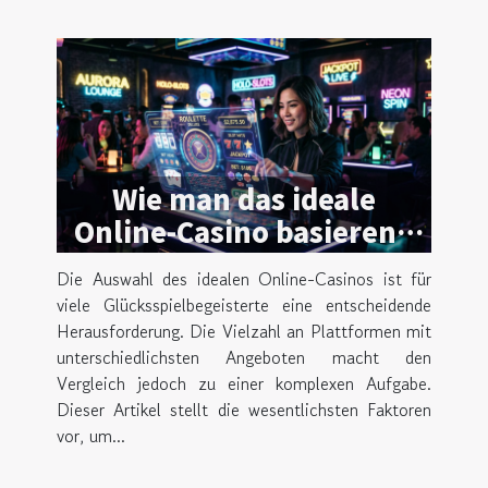
Wie man das ideale
Online-Casino basierend
auf Nutzerpräferenzen
Die Auswahl des idealen Online-Casinos ist für
auswählt
viele Glücksspielbegeisterte eine entscheidende
Herausforderung. Die Vielzahl an Plattformen mit
unterschiedlichsten Angeboten macht den
Vergleich jedoch zu einer komplexen Aufgabe.
Dieser Artikel stellt die wesentlichsten Faktoren
vor, um...