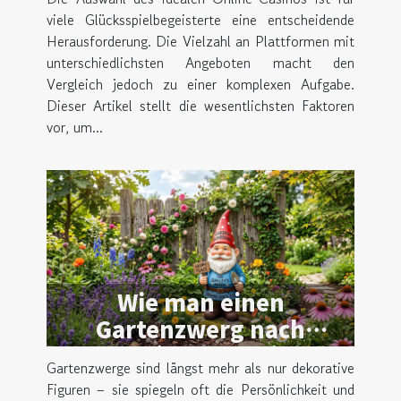
auswählt
viele Glücksspielbegeisterte eine entscheidende
Herausforderung. Die Vielzahl an Plattformen mit
unterschiedlichsten Angeboten macht den
Vergleich jedoch zu einer komplexen Aufgabe.
Dieser Artikel stellt die wesentlichsten Faktoren
vor, um...
Wie man einen
Gartenzwerg nach
persönlichen Vorlieben
Gartenzwerge sind längst mehr als nur dekorative
gestaltet
Figuren – sie spiegeln oft die Persönlichkeit und