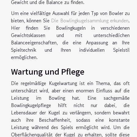
Gewicht und die Balance zu finden.
Um eine vielfältige Auswahl für jeden Typ von Bowler zu
bieten, können Sie
Die Bowlingkugelsammlung erkunden
.
Hier finden Sie Bowlingkugeln in verschiedenen
Gewichtsklassen und mit unterschiedlichen
Balanceeigenschaften, die eine Anpassung an Ihre
Spieltechnik und Ihren individuellen Spielstil
ermöglichen.
Wartung und Pflege
Die regelmäßige Kugelwartung ist ein Thema, das oft
unterschätzt wird, aber einen enormen Einfluss auf die
Leistung im Bowling hat. Eine sachgemäße
Bowlingkugelpflege hilft nicht nur dabei, die
Lebensdauer der Kugel zu verlängern, sondern bewahrt
auch ihre Beschaffenheit, sodass eine konstante
Leistung während des Spiels ermöglicht wird. Um die
Oberflächenqualität der Kugel zu erhalten, sollte diese