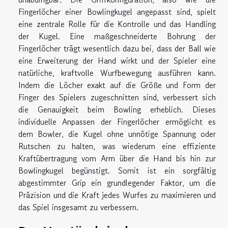
Fingerlöcher einer Bowlingkugel angepasst sind, spielt
eine zentrale Rolle für die Kontrolle und das Handling
der Kugel. Eine maßgeschneiderte Bohrung der
Fingerlöcher trägt wesentlich dazu bei, dass der Ball wie
eine Erweiterung der Hand wirkt und der Spieler eine
natürliche, kraftvolle Wurfbewegung ausführen kann.
Indem die Löcher exakt auf die Größe und Form der
Finger des Spielers zugeschnitten sind, verbessert sich
die Genauigkeit beim Bowling erheblich. Dieses
individuelle Anpassen der Fingerlöcher ermöglicht es
dem Bowler, die Kugel ohne unnötige Spannung oder
Rutschen zu halten, was wiederum eine effiziente
Kraftübertragung vom Arm über die Hand bis hin zur
Bowlingkugel begünstigt. Somit ist ein sorgfältig
abgestimmter Grip ein grundlegender Faktor, um die
Präzision und die Kraft jedes Wurfes zu maximieren und
das Spiel insgesamt zu verbessern.