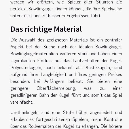
werden wir erörtern, wie Spieler aller Stilarten die
perfekte Bowlingkugel finden können, die ihre Spielweise
unterstützt und zu besseren Ergebnissen führt.
Das richtige Material
Die Auswahl des geeigneten Materials ist ein zentraler
Aspekt bei der Suche nach der idealen Bowlingkugel.
Bowlingkugelmaterialien variieren stark und haben einen
signifikanten Einfluss auf das Laufverhalten der Kugel.
Polyesterkugeln, auch bekannt als Plastikkugeln, sind
aufgrund ihrer Langlebigkeit und ihres geringen Preises
besonders bei Anfängern beliebt. Sie bieten eine
geringere Oberflächenreibung, was zu einer
geradlinigeren Bahn der Kugel führt und somit das Spiel
vereinfacht.
Urethankugeln sind eine Stufe höher angesiedelt und
erlauben es fortgeschrittenen Spielern, mehr Kontrolle
über das Rollverhalten der Kugel zu erlangen. Die höhere