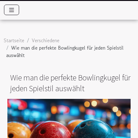
Startseite
Verschiedene
Wie man die perfekte Bowlingkugel für jeden Spielstil
auswählt
Wie man die perfekte Bowlingkugel für
jeden Spielstil auswählt