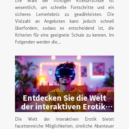
Die Wahl der richtigen Kitesurfschule ist
wesentlich, um schnelle Fortschritte und ein
sicheres Lernerlebnis zu gewährleisten. Die
Vielzahl an Angeboten kann jedoch schnell
überfordern, sodass es entscheidend ist, die
Kriterien für eine geeignete Schule zu kennen. Im
Folgenden werden die...
Entdecken Sie die Welt
der interaktiven Erotik:
Ein Leitfaden zu
Die Welt der interaktiven Erotik bietet
virtuellen Abenteuern
facettenreiche Möglichkeiten, sinnliche Abenteuer