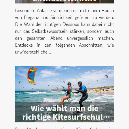
Dessous für besondere
Besondere Anlässe verdienen es, mit einem Hauch
Anlässe?
von Eleganz und Sinnlichkeit gefeiert zu werden.
Die Wahl der richtigen Dessous kann dabei nicht
nur das Selbstbewusstsein stärken, sondern auch
den gesamten Abend unvergesslich machen.
Entdecke in den folgenden Abschnitten, wie
unwiderstehliche...
Wie wählt man die
richtige Kitesurfschule
für effektives Lernen?