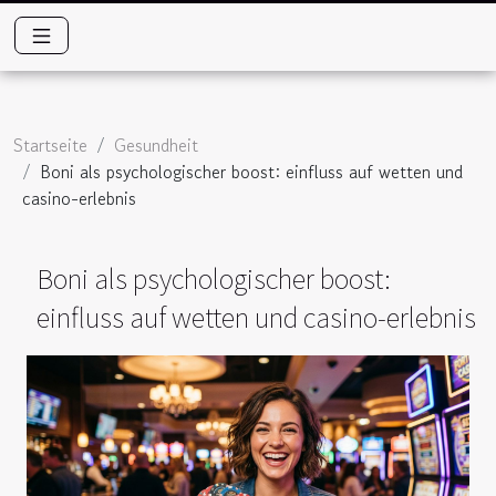
Startseite
Gesundheit
Boni als psychologischer boost: einfluss auf wetten und
casino-erlebnis
Boni als psychologischer boost:
einfluss auf wetten und casino-erlebnis