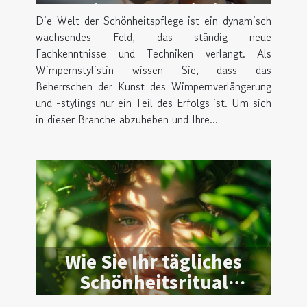
Wimpernstylistin
Die Welt der Schönheitspflege ist ein dynamisch
voranbringen kann
wachsendes Feld, das ständig neue
Fachkenntnisse und Techniken verlangt. Als
Wimpernstylistin wissen Sie, dass das
Beherrschen der Kunst des Wimpernverlängerung
und -stylings nur ein Teil des Erfolgs ist. Um sich
in dieser Branche abzuheben und Ihre...
Wie Sie Ihr tägliches
Schönheitsritual
umweltfreundlicher