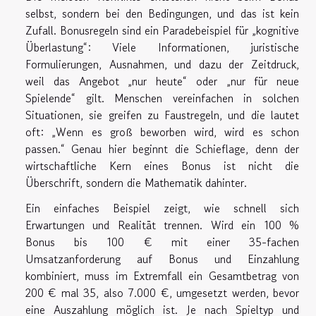
selbst, sondern bei den Bedingungen, und das ist kein
Zufall. Bonusregeln sind ein Paradebeispiel für „kognitive
Überlastung“: Viele Informationen, juristische
Formulierungen, Ausnahmen, und dazu der Zeitdruck,
weil das Angebot „nur heute“ oder „nur für neue
Spielende“ gilt. Menschen vereinfachen in solchen
Situationen, sie greifen zu Faustregeln, und die lautet
oft: „Wenn es groß beworben wird, wird es schon
passen.“ Genau hier beginnt die Schieflage, denn der
wirtschaftliche Kern eines Bonus ist nicht die
Überschrift, sondern die Mathematik dahinter.
Ein einfaches Beispiel zeigt, wie schnell sich
Erwartungen und Realität trennen. Wird ein 100 %
Bonus bis 100 € mit einer 35-fachen
Umsatzanforderung auf Bonus und Einzahlung
kombiniert, muss im Extremfall ein Gesamtbetrag von
200 € mal 35, also 7.000 €, umgesetzt werden, bevor
eine Auszahlung möglich ist. Je nach Spieltyp und