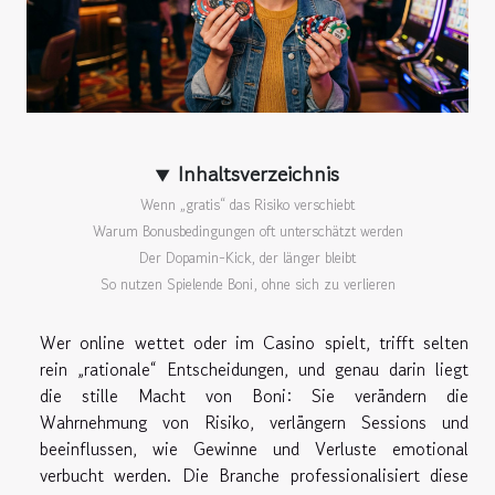
Inhaltsverzeichnis
Wenn „gratis“ das Risiko verschiebt
Warum Bonusbedingungen oft unterschätzt werden
Der Dopamin-Kick, der länger bleibt
So nutzen Spielende Boni, ohne sich zu verlieren
Wer online wettet oder im Casino spielt, trifft selten
rein „rationale“ Entscheidungen, und genau darin liegt
die stille Macht von Boni: Sie verändern die
Wahrnehmung von Risiko, verlängern Sessions und
beeinflussen, wie Gewinne und Verluste emotional
verbucht werden. Die Branche professionalisiert diese