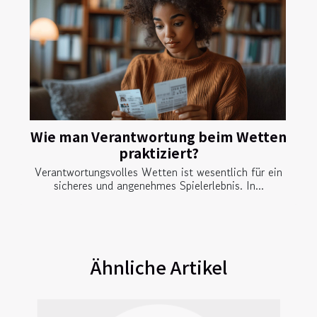
Wie man Verantwortung beim Wetten
praktiziert?
Verantwortungsvolles Wetten ist wesentlich für ein
sicheres und angenehmes Spielerlebnis. In...
Ähnliche Artikel