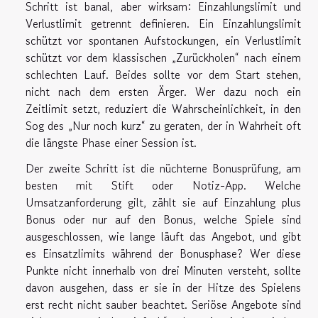
Schritt ist banal, aber wirksam: Einzahlungslimit und
Verlustlimit getrennt definieren. Ein Einzahlungslimit
schützt vor spontanen Aufstockungen, ein Verlustlimit
schützt vor dem klassischen „Zurückholen“ nach einem
schlechten Lauf. Beides sollte vor dem Start stehen,
nicht nach dem ersten Ärger. Wer dazu noch ein
Zeitlimit setzt, reduziert die Wahrscheinlichkeit, in den
Sog des „Nur noch kurz“ zu geraten, der in Wahrheit oft
die längste Phase einer Session ist.
Der zweite Schritt ist die nüchterne Bonusprüfung, am
besten mit Stift oder Notiz-App. Welche
Umsatzanforderung gilt, zählt sie auf Einzahlung plus
Bonus oder nur auf den Bonus, welche Spiele sind
ausgeschlossen, wie lange läuft das Angebot, und gibt
es Einsatzlimits während der Bonusphase? Wer diese
Punkte nicht innerhalb von drei Minuten versteht, sollte
davon ausgehen, dass er sie in der Hitze des Spielens
erst recht nicht sauber beachtet. Seriöse Angebote sind