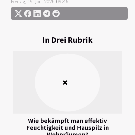
Freitag, 19. Juni 2026 09:46
In Drei Rubrik
Wie bekämpft man effektiv
Feuchtigkeit und Hauspilz in
Wohnräumen?