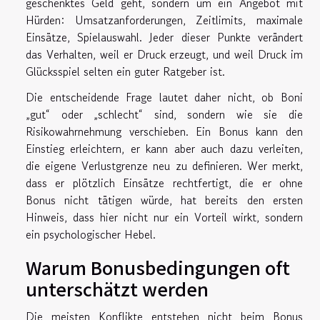
geschenktes Geld geht, sondern um ein Angebot mit
Hürden: Umsatzanforderungen, Zeitlimits, maximale
Einsätze, Spielauswahl. Jeder dieser Punkte verändert
das Verhalten, weil er Druck erzeugt, und weil Druck im
Glücksspiel selten ein guter Ratgeber ist.
Die entscheidende Frage lautet daher nicht, ob Boni
„gut“ oder „schlecht“ sind, sondern wie sie die
Risikowahrnehmung verschieben. Ein Bonus kann den
Einstieg erleichtern, er kann aber auch dazu verleiten,
die eigene Verlustgrenze neu zu definieren. Wer merkt,
dass er plötzlich Einsätze rechtfertigt, die er ohne
Bonus nicht tätigen würde, hat bereits den ersten
Hinweis, dass hier nicht nur ein Vorteil wirkt, sondern
ein psychologischer Hebel.
Warum Bonusbedingungen oft
unterschätzt werden
Die meisten Konflikte entstehen nicht beim Bonus