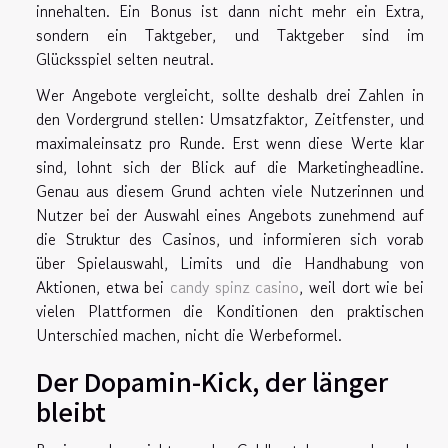
innehalten. Ein Bonus ist dann nicht mehr ein Extra,
sondern ein Taktgeber, und Taktgeber sind im
Glücksspiel selten neutral.
Wer Angebote vergleicht, sollte deshalb drei Zahlen in
den Vordergrund stellen: Umsatzfaktor, Zeitfenster, und
maximaleinsatz pro Runde. Erst wenn diese Werte klar
sind, lohnt sich der Blick auf die Marketingheadline.
Genau aus diesem Grund achten viele Nutzerinnen und
Nutzer bei der Auswahl eines Angebots zunehmend auf
die Struktur des Casinos, und informieren sich vorab
über Spielauswahl, Limits und die Handhabung von
Aktionen, etwa bei
candy spinz casino
, weil dort wie bei
vielen Plattformen die Konditionen den praktischen
Unterschied machen, nicht die Werbeformel.
Der Dopamin-Kick, der länger
bleibt