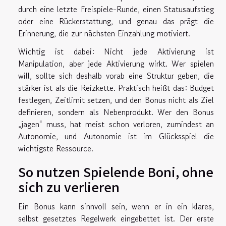
durch eine letzte Freispiele-Runde, einen Statusaufstieg
oder eine Rückerstattung, und genau das prägt die
Erinnerung, die zur nächsten Einzahlung motiviert.
Wichtig ist dabei: Nicht jede Aktivierung ist
Manipulation, aber jede Aktivierung wirkt. Wer spielen
will, sollte sich deshalb vorab eine Struktur geben, die
stärker ist als die Reizkette. Praktisch heißt das: Budget
festlegen, Zeitlimit setzen, und den Bonus nicht als Ziel
definieren, sondern als Nebenprodukt. Wer den Bonus
„jagen“ muss, hat meist schon verloren, zumindest an
Autonomie, und Autonomie ist im Glücksspiel die
wichtigste Ressource.
So nutzen Spielende Boni, ohne
sich zu verlieren
Ein Bonus kann sinnvoll sein, wenn er in ein klares,
selbst gesetztes Regelwerk eingebettet ist. Der erste