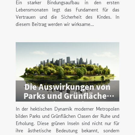
Ein starker Bindungsaufbau in den ersten
Lebensmonaten legt das Fundament für das
Vertrauen und die Sicherheit des Kindes. In
diesem Beitrag werden wir wirksame...
Die Auswirkungen von
Parks und Grünflächen
auf die städtische
In der hektischen Dynamik moderner Metropolen
Gesundheit: Eine
bilden Parks und Grünflächen Oasen der Ruhe und
Fallstudie über Little
Erholung. Diese grünen Inseln sind nicht nur für
Island
ihre ästhetische Bedeutung bekannt, sondern